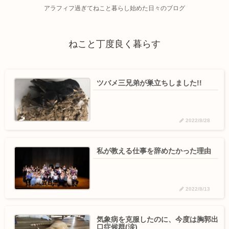
アラフィフ過ぎてねこと暮らし始めた日々のブログ
ねこと丁度良く暮らす
ツバメ三兄弟が巣立ちしました!!
2022/8/28
私が教える仕事を辞めたかった理由
2022/8/13
気象病を克服したのに、今度は胸郭出
口症候群(涙)