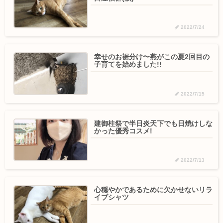
2022/7/24
幸せのお裾分け〜燕がこの夏2回目の
子育てを始めました!!
2022/7/15
建御柱祭で半日炎天下でも日焼けしな
かった優秀コスメ!
2022/7/13
心穏やかであるために欠かせないリラ
イブシャツ