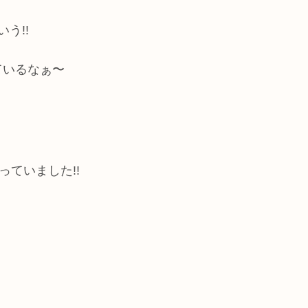
う!!
ているなぁ〜
っていました!!