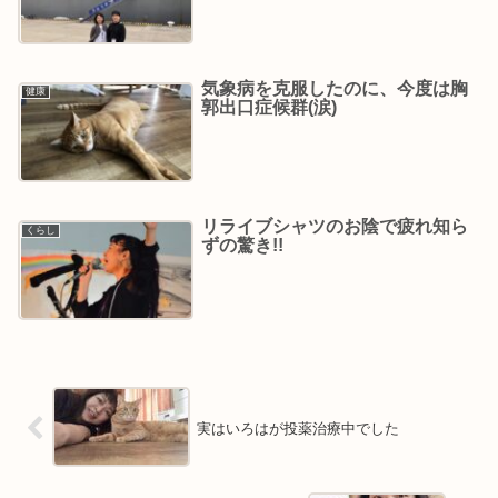
気象病を克服したのに、今度は胸
健康
郭出口症候群(涙)
リライブシャツのお陰で疲れ知ら
くらし
ずの驚き!!
実はいろはが投薬治療中でした