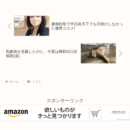
建御柱祭で半日炎天下でも日焼けしなかっ
た優秀コスメ!
気象病を克服したのに、今度は胸郭出口症
候群(涙)
ホーム
くらし
スポンサーリンク