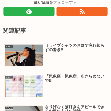
iikurashiをフォローする
関連記事
リライブシャツのお陰で疲れ知ら
くらし
ずの驚き!!
「気象痛・気象病」あきらめない
くらし
で!!!
さりげなく猫好きをアピールでき
くらし