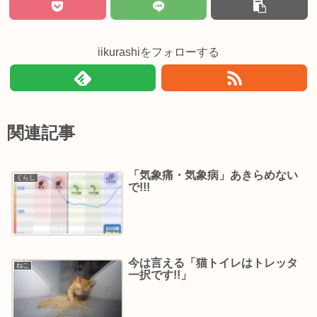
iikurashiをフォローする
関連記事
「気象痛・気象病」あきらめない
くらし
で!!!
今は言える「猫トイレはトレッタ
ねこ
一択です!!」