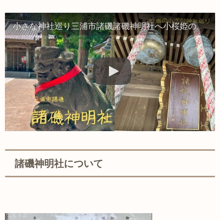
小さな神社巡り三浦市諸磯諸磯神明社へ小桜姫の伝説の真意は?心地良い風に包まれる海沿いの神社
諸磯神明社について