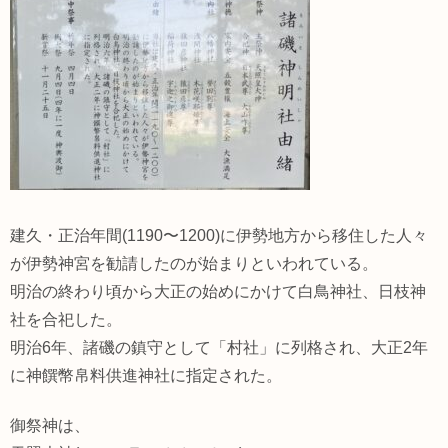
建久・正治年間(1190〜1200)に伊勢地方から移住した人々
が伊勢神宮を勧請したのが始まりといわれている。
明治の終わり頃から大正の始めにかけて白鳥神社、日枝神
社を合祀した。
明治6年、諸磯の鎮守として「村社」に列格され、大正2年
に神饌幣帛料供進神社に指定された。
御祭神は、