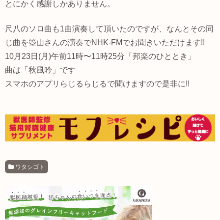
とにかく感謝しかありません。
尺八のソロ曲も1曲演奏して頂いたのですが、なんとその同
じ曲を箜山さんの演奏でNHK-FMでお聞きいただけます!!
10月23日(月)午前11時〜11時25分「邦楽のひととき」
曲は「秋風吟」です
スマホのアプリらじるらじるで聞けますので是非に!!
ワタシゴト