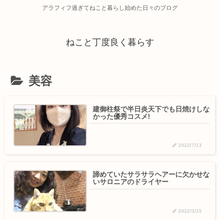
アラフィフ過ぎてねこと暮らし始めた日々のブログ
ねこと丁度良く暮らす
美容
建御柱祭で半日炎天下でも日焼けしな
かった優秀コスメ!
2022/7/13
諦めていたサラサラヘアーに欠かせな
いサロニアのドライヤー
2022/3/15